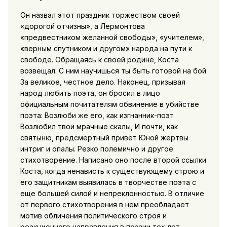
Он назвал этот праздник торжеством своей
«дорогой отчизны», а Лермонтова
«предвестником желанной свободы», «учителем»,
«верным спутником и другом» народа на пути к
свободе. Обращаясь к своей родине, Коста
возвещал: С ним научишься ты быть готовой на бой
За великое, честное дело. Наконец, призывая
народ любить поэта, он бросил в лицо
официальным почитателям обвинение в убийстве
поэта: Возлюби же его, как изгнанник-поэт
Возлюбил твои мрачные скалы, И почти, как
святыню, предсмертный привет Юной жертвы
интриг и опалы. Резко полемично и другое
стихотворение. Написано оно после второй ссылки
Коста, когда ненависть к существующему строю и
его защитникам выявилась в творчестве поэта с
еще большей силой и непреклонностью. В отличие
от первого стихотворения в нем преобладает
мотив обличения политического строя и
реакционного направления в поэзии тех лет —