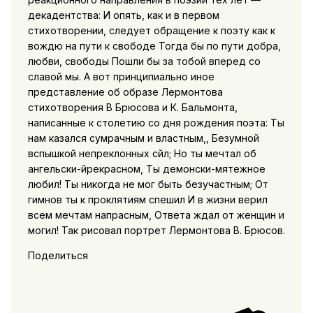
декадентства: И опять, как и в первом
стихотворении, следует обращение к поэту как к
вождю на пути к свободе Тогда бы по пути добра,
любви, свободы Пошли бы за тобой вперед со
славой мы. А вот принципиально иное
представление об образе Лермонтова
стихотворения В Брюсова и К. Бальмонта,
написанные к столетию со дня рождения поэта: Ты
нам казался сумрачным и властным,, Безумной
вспышкой непреклонных сйл; Но ты мечтал об
ангельски-йрекрасном, Ты демонски-мятежное
любил! Ты никогда не мог быть безучастным; От
гимнов ты к проклятиям спешил И в жизни верил
всем мечтам напрасным, Ответа ждал от женщин и
могил! Так рисовал портрет Лермонтова В. Брюсов.
Поделиться