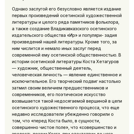
Однако заслугой его безусловно является издание
первых произведений осетинской художественной
литературы и целого ряда памятников фольклора,
а также создание Владикавказского осетинского
издательского общества «Ир» и популяри- задия
произведений нашей литературы. Кроме того, за
ним числится и немало иных заслуг перед
современной ему осетинской общественностью. В
истории осетинской литературы Коста Хетагуров
— художник, общественный деятель,
человеческая личность — явление единственное и
исключительное. Его творческий подвиг настолько
затмил своим величием предшественников и
современников, его поэтическое искусство
возвышается такой недосягаемой вершиной в цепи
осетинского художественного процесса, что еще
недавно исследователи убежденно говорили о
том, что «перед Коста было, в сущности,
совершенно чистое поле», что «совершенство и
зрелость поэзии Косга, при отсутствии до него