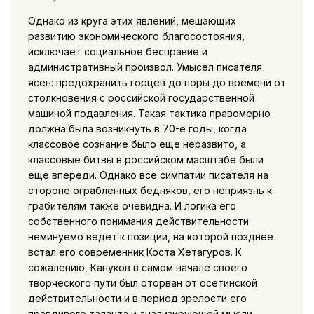
Однако из круга этих явлений, мешающих
развитию экономического благосостояния,
исключает социальное бесправие и
административный произвол. Умысел писателя
ясен: предохранить горцев до поры до времени от
столкновения с российской государственной
машиной подавления. Такая тактика правомерно
должна была возникнуть в 70-е годы, когда
классовое сознание было еще неразвито, а
классовые битвы в российском масштабе были
еще впереди. Однако все симпатии писателя на
стороне ограбленных бедняков, его неприязнь к
грабителям также очевидна. И логика его
собственного понимания действительности
неминуемо ведет к позиции, на которой позднее
встал его современник Коста Хетагуров. К
сожалению, Кануков в самом начале своего
творческого пути был оторван от осетинской
действительности и в период зрелости его
правдивого таланта и анализирующей мысли