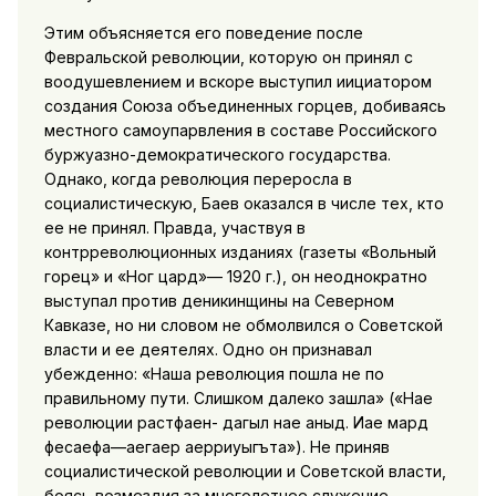
Этим объясняется его поведение после
Февральской революции, которую он принял с
воодушевлением и вскоре выступил иициатором
создания Союза объединенных горцев, добиваясь
местного самоупарвления в составе Российского
буржуазно-демократического государства.
Однако, когда революция переросла в
социалистическую, Баев оказался в числе тех, кто
ее не принял. Правда, участвуя в
контрреволюционных изданиях (газеты «Вольный
горец» и «Ног цард»— 1920 г.), он неоднократно
выступал против деникинщины на Северном
Кавказе, но ни словом не обмолвился о Советской
власти и ее деятелях. Одно он признавал
убежденно: «Наша революция пошла не по
правильному пути. Слишком далеко зашла» («Нае
революции растфаен- дагыл нае аныд. Иае мард
фесаефа—аегаер аерриуыгъта»). Не приняв
социалистической революции и Советской власти,
боясь возмездия за многолетнее служение