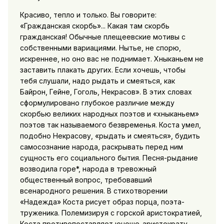
Красиво, тепло и только. Вы говорите:
«Гражданская скорбь»... Какая там скорбь
гражданская! Обычные плещеевские мотивы с
собственными вариациями. Нытье, не спорю,
искреннее, но оно вас не поднимает. Хныканьем не
заставить плакать других. Если хочешь, чтобы
тебя слушали, надо рыдать и смеяться, как
Байрон, Гейне, Гоголь, Некрасов». В этих словах
сформулировано глубокое различие между
скорбью великих народных поэтов и «хныканьем»
поэтов так называемого безвременья. Коста умел,
подобно Некрасову, «рыдать и смеяться», будить
самосознание народа, раскрывать перед ним
сущность его социального бытия. Песня-рыдание
возводила горе*, народа в тревожный
общественный вопрос, требовавший
всенародного решения. В стихотворении
«Надежда» Коста рисует образ порца, поэта-
труженика. Полемизируя с горской аристократией,
Коста противопоставляет юноше-аристократу