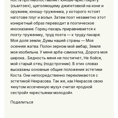
(хъалтэе»), щеголяющему джигитовкой на коне и
оружием, юношу-труженика, у которого «стоят
наготове плуг и волы». Затем поэт незаметно этот
конкретный образ переводит в поэтическое
иносказание. Горец-пахарь приравнивается к
поэту-труженику, труд поэта — к труду пахаря:
Моя доля земли; Думы нашей страны — Моя
осенняя жатва. Полон зерном мой амбар, Земля
моя изобильна. У меня арба-самокатка, Дорога моя
широка... Бедность меня не постигнет, Не бойся,
мой старый отец (подстрочник). В этих словах
высказаны основные общие положения эстетики
Коста. Они непосредственно перекликаются с
эстетикой Некрасова. Так же, как Некрасов свою
«кнутом иссеченную музу» считал «родной
сестрой» «крестьянки молодой».
Поделиться