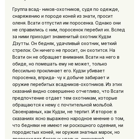
Группа всад- ников-охотников, судя по одежде,
снаряжению и породе коней из знати, просит
оленя. Всати отпустил им поросенка. Однако они
не справились с ним, поросенок перебил их. Вслед
за ними приходит знаменитый охотник Кудзи
Дзутты. Он бедняк, удачливый охотник, меткий
стрелок. Он ничего не просит, он охотится. На
Всати он не обращает внимания. Всати на него в
обиде, но помешать ему не может, только
бессильно проклинает его. Кудзи убивает
поросенка, вприда- чу к добыче забирает и
оружие перебитых всадников-охотников. Из этих
сказаний видно совершенно отчетливо, что Всати
предпочтение отдает тем охотникам, которые
обращаются к нему с почтительной мольбой.
Своенравных, как Кудзи, не терпит. И второе: в
сказаниях ясно выражено народное мнение о том,
что бедняки не имеют ни роскошного одеяния, ни
породистых коней, ни оружия знатных марок, но
лревосходят богатых удалью, смекалкой,