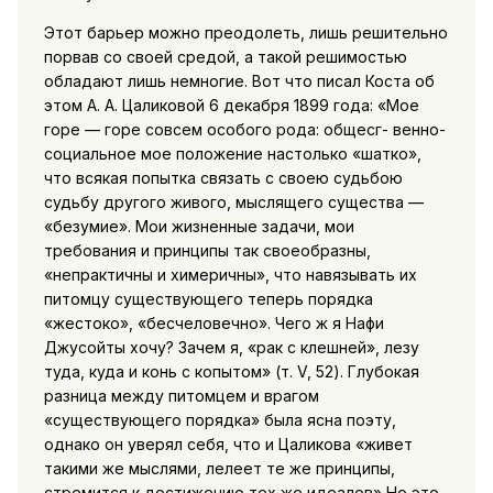
Этот барьер можно преодолеть, лишь решительно
порвав со своей средой, а такой решимостью
обладают лишь немногие. Вот что писал Коста об
этом А. А. Цаликовой 6 декабря 1899 года: «Мое
горе — горе совсем особого рода: общесг- венно-
социальное мое положение настолько «шатко»,
что всякая попытка связать с своею судьбою
судьбу другого живого, мыслящего существа —
«безумие». Мои жизненные задачи, мои
требования и принципы так своеобразны,
«непрактичны и химеричны», что навязывать их
питомцу существующего теперь порядка
«жестоко», «бесчеловечно». Чего ж я Нафи
Джусойты хочу? Зачем я, «рак с клешней», лезу
туда, куда и конь с копытом» (т. V, 52). Глубокая
разница между питомцем и врагом
«существующего порядка» была ясна поэту,
однако он уверял себя, что и Цаликова «живет
такими же мыслями, лелеет те же принципы,
стремится к достижению тех же идеалов» Но это