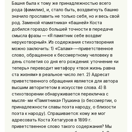
Башня была к тому же принадлежностью всего
рода (фамилии), и, стало быть, воздвигнуть башню
значило прославить не только себя, но и весь свой
род. Заменой «памятника» «башней» Коста
добился гораздо большей точности в передаче
смысла фразы — «Я памятник себе воздвиг
нерукотворный». Из содержания стихотворения
можно заключить: 1) «Салам»-—приветственное
слово, обращенное к бессмертному человеку в
день столетия со дня его рождения: уточнение «и
теперь» переводит метафору «твоя жизнь равна
ста жизням» в реальное число лет. 2) Адресат
приветственного обращения является для автора
высшим авторитетом в искусстве слова. 4) В
стихотворении обнаруживается перекличка с
мысля- ми «Памятника» Пушкина (о бессмертии, о
принадлежности славы поэта народу, о близости
поэта к народу). Спрашивается: кому же мог
адресовать Коста Хетагуров в 1899 г.
приветственное слово такого содержания? Мы