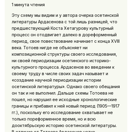
1 минута чтения
Эту схему мы видим и у автора очерка осетинской
литературы Ардасенова с той лишь разницей, что
предшествующий Коста Хетагурову культурный
процесс он отодвигает далеко в дореформенный
период, свое повествование начинает с конца XVIII
века. Тотоев нигде не объясняет ни
композиционной структуры своего исследования,
ни своей периодизации осетинского историко-
культурного процесса. Ардасенов во введении к
своему труду в числе своих задач называет и
«создание научной периодизации истории
осетинской литературы». Однако своего обещания
он так и не выполнил. Дальше схемы Тотоева не
пошел, но нарушил ее исходные хронологические
границы и прибавил к ней новый период (1905—1917
гг.), поскольку его исследование охватывает не
только пореформенное время, но и всю
дооктябрьскую историю осетинской литературы.
В отличие от Тотоева Ардасенов четко