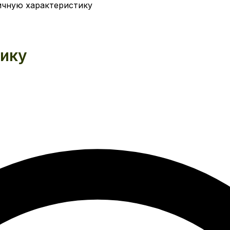
ичную характеристику
тику