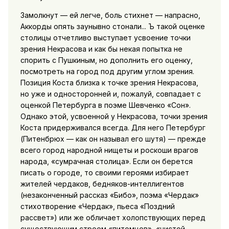
Замолкнут — ей легче, боль стихнет — напрасно,
Аккорды опять заунывно стонали... Ъ такой оценке
столицы отчетливо выступает усвоение точки
зрения Некрасова и как бы некая попытка не
спорить с Пушкиным, но дополнить его оценку,
посмотреть на город под другим углом зрения.
Позиция Коста близка к точке зрения Некрасова,
но уже и односторонней и, пожалуй, совпадает с
оценкой Петербурга в поэме Шевченко «Сон».
Однако этой, усвоенной у Некрасова, точки зрения
Коста придерживался всегда. Для него Петербург
(Питенбрюх — как он называл его шутя) — прежде
всего город народной нищеты и роскоши врагов
народа, «сумрачная столица». Если он берется
писать о городе, то своими героями избирает
жителей чердаков, бедняков-интеллигентов
(незаконченный рассказ «Бибо», поэма «Чердак»
стихотворение «Чердак», пьеса «Поздний
рассвет») или же обличает холопствующих перед
существующим строем «питомцев», «чистой