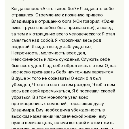
Когда вопрос «А что такое бог?» Я задавать себе
страшился. Стремление к познанию привело
Владимира к отрицанию бога («Он говорил: «Одни
лишь трусы способны бога признавать»), а вслед
за тем и к отрицанию всего человеческого: Я стал
смеяться над собой. Я -проклинал весь род
людской, Я видел всюду заблужденье,
Непрочность, мелочность всех дел,
Неискренность и ложь сужденья. Служить себе
был всех удел. Я ад себе обрел лишь в этом. О, как
несносно признавать Себя ничтожным паразитом,
В душе ж того не сознавать! О если б я был
убежден, Что я на свет затем рожден, Чтоб в нем
весь век свой пресмыкаться, Я б поспешил скорей
убраться. В этом монологе узел всех
противоречивых сомнений, терзающих душу
Владимира. Ему необходима убежденность в
высоком назначении человеческой жизни, ему
нужна великая цель, во имя которой и стоит жить
на земле, иначе наступает хаос, исчезают цель и