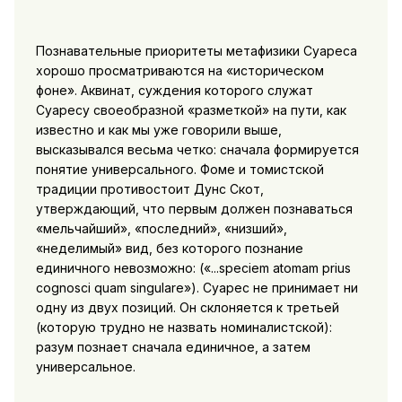
Познавательные приоритеты метафизики Суареса
хорошо просматриваются на «историческом
фоне». Аквинат, суждения которого служат
Суаресу своеобразной «разметкой» на пути, как
известно и как мы уже говорили выше,
высказывался весьма четко: сначала формируется
понятие универсального. Фоме и томистской
традиции противостоит Дунс Скот,
утверждающий, что первым должен познаваться
«мельчайший», «последний», «низший»,
«неделимый» вид, без которого познание
единичного невозможно: («...speciem atomam prius
cognosci quam singulare»). Суарес не принимает ни
одну из двух позиций. Он склоняется к третьей
(которую трудно не назвать номиналистской):
разум познает сначала единичное, а затем
универсальное.