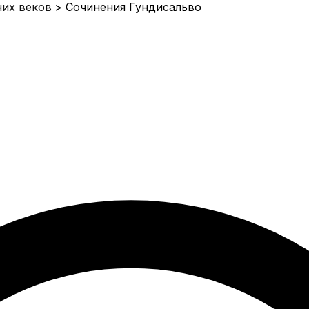
них веков
Сочинения Гундисальво