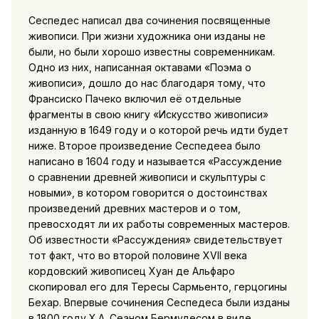
Сеспедес написал два сочинения посвященные
живописи. При жизни художника они изданы не
были, но были хорошо известны современникам.
Одно из них, написанная октавами «Поэма о
живописи», дошло до нас благодаря тому, что
Франсиско Пачеко включил её отдельные
фрагменты в свою книгу «Искусство живописи»
изданную в 1649 году и о которой речь идти будет
ниже. Второе произведение Сеспедееа было
написано в 1604 году и называется «Рассуждение
о сравнении древней живописи и скульптуры с
новыми», в котором говорится о достоинствах
произведений древних мастеров и о том,
превосходят ли их работы современных мастеров.
Об известности «Рассуждения» свидетельствует
тот факт, что во второй половине XVII века
кордовский живописец Хуан де Альфаро
скопировал его для Тересы Сармьенто, герцогины
Бехар. Впервые сочинения Сеспедеса были изданы
в 1800 году Х.А. Сеаном Бермудесом в виде