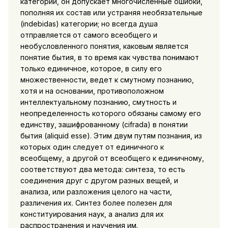
категории, он допускает многочисленные ошибки,
пополняя их состав или устраняя необязательные
(indebidas) категории; но всегда душа
отправляется от самого всеобщего и
необусловленного понятия, каковым является
понятие бытия, в то время как чувства понимают
только единичное, которое, в силу его
множественности, ведет к смутному познанию,
хотя и на основании, противоположном
интеллектуальному познанию, смутность и
неопределенность которого обязаны самому его
единству, зашифрованному (cifrada) в понятии
бытия (aliquid esse). Этим двум путям познания, из
которых один следует от единичного к
всеобщему, а другой от всеобщего к единичному,
соответствуют два метода: синтеза, то есть
соединения друг с другом разных вещей, и
анализа, или разложения целого на части,
различения их. Синтез более полезен для
конституирования наук, а анализ для их
распространения и научения им.