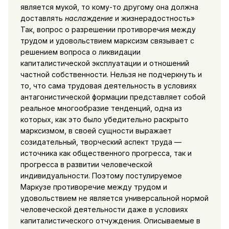
является мукой, то кому-то дру­гому она должна
доставлять
наслаждение
и жизнерадостность»
Так, вопрос о разрешении противоречия между
трудом и удо­вольствием марксизм связывает с
решением вопроса о ликви­дации
капиталистической эксплуатации и отношений
частной собственности. Нельзя не подчеркнуть и
то, что сама трудовая деятельность в условиях
антагонистической формации представляет собой
реальное многообразие
тенденций, одна из
которых, как это бы­ло убедительно раскрыто
марксизмом, в своей сущности выра­жает
созидательный, творческий аспект труда —
источника как общественного прогресса, так и
прогресса в развитии челове­ческой
индивидуальности. Поэтому постулируемое
Маркузе про­тиворечие между трудом и
удовольствием не является универ­сальной нормой
человеческой деятельности даже в условиях
капиталистического отчуждения. Описываемые в