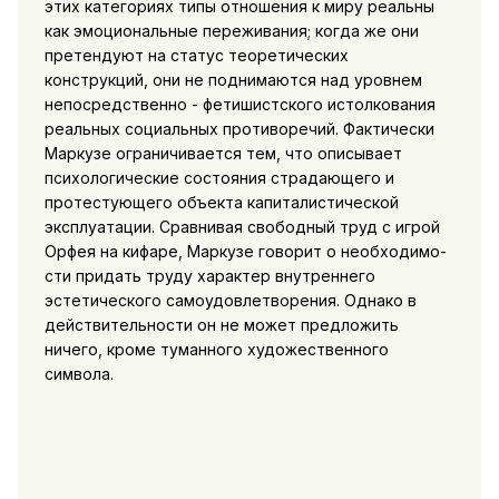
этих катего­риях типы отношения к миру реальны
как эмоциональные пе­реживания; когда же они
претендуют на статус теоретических
конструкций, они не поднимаются над уровнем
непосредственно - фетишистского истолкования
реальных социальных противоре­чий. Фактически
Маркузе ограничивается тем, что описывает
психологические состояния страдающего и
протестующего объ­екта капиталистической
эксплуатации. Сравнивая свободный труд с игрой
Орфея на кифаре, Маркузе говорит о необходимо­
сти придать труду характер внутреннего
эстетического самоудов­летворения. Однако в
действительности он не может предло­жить
ничего, кроме туманного художественного
символа.