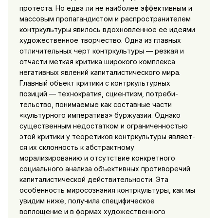
протеста. Но едва ли не наиболее эффективным и
массовым пропагандистом и распространителем
контркультуры явилось вдохновленное ее идеями
художественное творчество. Одна из главных
отличительных черт контркультуры — рез­кая и
отчасти меткая критика широкого комплекса
негативных явлений капиталистического мира.
Главный объект критики с контркультурных
позиций — технократия,
сциентизм, потреби­
тельство, понимаемые как составные части
«культурного импе­ратива» буржуазии. Однако
существенным недостатком и огра­ниченностью
этой критики у теоретиков контркультуры являет­
ся их склонность к абстрактному
морализированию и отсутст­вие конкретного
социального анализа объективных противоречий
капиталистической действительности. Эта
особенность миросознания контркультуры, как мы
увидим ниже, получила специ­фическое
воплощение и в формах художественного