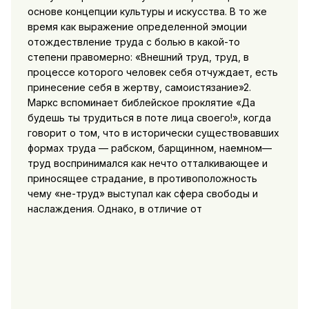
основе концепции культуры и искусства. В то же
время как выражение определенной эмоции
отождествление труда с болью в какой-то
степени правомерно: «Внешний труд, труд, в
процессе которого человек себя отчуж­дает, есть
принесение себя в жертву, самоистязание»2.
Маркс вспоминает библейское проклятие «Да
будешь ты трудиться в поте лица своего!», когда
говорит о том, что в исторически существовавших
формах труда — рабском, барщинном, наем­ном—
труд воспринимался как нечто отталкивающее и
прино­сящее страдание, в противоположность
чему «не-труд» высту­пал как сфера свободы и
наслаждения. Однако, в отличие от