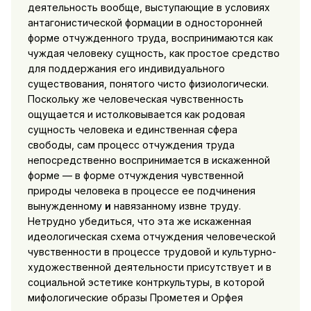
деятельность вообще, выступающие в условиях
антагонистической формации в односторонней
фор­ме отчужденного труда, воспринимаются как
чуждая человеку сущность, как простое средство
для поддержания его индиви­дуального
существования, понятого чисто физиологически.
По­скольку же человеческая чувственность
ощущается и истолко­вывается как родовая
сущность человека и единственная сфера
свободы, сам процесс отчуждения труда
непосредственно воспри­нимается в искаженной
форме — в форме отчуждения чувствен­ной
природы человека в процессе ее подчинения
вынужденному
и
навязанному извне
труду.
Нетрудно убедиться, что эта же искаженная
идеологическая схема отчуждения человеческой
чувственности в процессе тру­довой и культурно-
художественной деятельности присутствует и в
социальной эстетике контркультуры, в которой
мифологи­ческие образы Прометея и Орфея