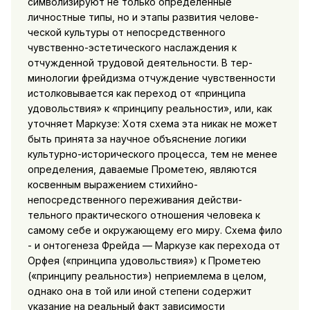
символизируют не только определенные
личностные типы, но и этапы развития челове­
ческой культуры от непосредственного
чувственно-эстетическо­го наслаждения к
отчужденной трудовой деятельности. В тер­
минологии фрейдизма отчуждение чувственности
истолковыва­ется как переход от «принципа
удовольствия» к «принципу реальности», или, как
уточняет Маркузе: Хотя схема эта никак не может
быть принята за научное объяснение логики
культурно-исторического процесса, тем не менее
определения, даваемые Прометею, являются
косвенным выражением стихийно-
непосредственного переживания действи­
тельного практического отношения человека к
самому себе и окружающему его миру. Схема фило
- и онтогенеза Фрейда — Маркузе как перехода от
Орфея («принципа удовольствия») к Прометею
(«принципу реальности») неприемлема в целом,
однако она в той или иной степени содержит
указание на реаль­ный факт зависимости