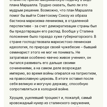
плана Маршалла. Трудно сказать, было ли это
мудрым решение. Возможно, что план Маршалла
помог бы выйти Советскому Союзу из образа
бастиона марксизма-ленинизма, в отдаленной
перспективе - за счет демократизации страны был
бы предотвращен его распад. Вообще у Сталина
положение было гораздо хуже губернаторского. В
стране господствовала марксистско-ленинская
идеология, по природе своей чужебесие – бывший
семинарист этого не мог не понимать. Не
затрагивая особенно «вечно живое учение», он
пытался развивать его дальше своими
сочинениями, а на самом деле возрождал
империю, во время войны опирался на патриотизм,
на православную церковь. В итоге оставил после
себя великую и могучую державу, способную
сопротивляться в холодной войне.
Хрущев, уцелевший троцкист и, пожалуй, самый
кровожадный нукер из сталинского окружения,