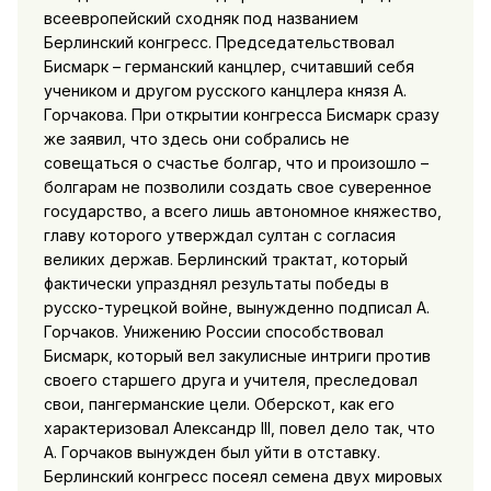
всеевропейский сходняк под названием
Берлинский конгресс. Председательствовал
Бисмарк – германский канцлер, считавший себя
учеником и другом русского канцлера князя А.
Горчакова. При открытии конгресса Бисмарк сразу
же заявил, что здесь они собрались не
совещаться о счастье болгар, что и произошло –
болгарам не позволили создать свое суверенное
государство, а всего лишь автономное княжество,
главу которого утверждал султан с согласия
великих держав. Берлинский трактат, который
фактически упразднял результаты победы в
русско-турецкой войне, вынужденно подписал А.
Горчаков. Унижению России способствовал
Бисмарк, который вел закулисные интриги против
своего старшего друга и учителя, преследовал
свои, пангерманские цели. Оберскот, как его
характеризовал Александр III, повел дело так, что
А. Горчаков вынужден был уйти в отставку.
Берлинский конгресс посеял семена двух мировых