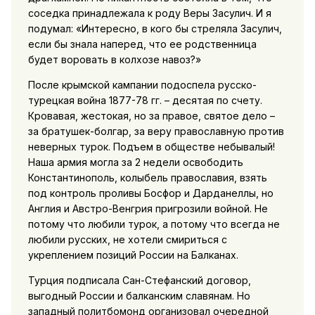
соседка принадлежала к роду Веры Засулич. И я
подумал: «Интересно, в кого бы стреляла Засулич,
если бы знала наперед, что ее родственница
будет воровать в колхозе навоз?»
После крымской кампании подоспела русско-
турецкая война 1877-78 гг. – десятая по счету.
Кровавая, жестокая, но за правое, святое дело –
за братушек-болгар, за веру православную против
неверных турок. Подъем в обществе небывалый!
Наша армия могла за 2 недели освободить
Константинополь, колыбель православия, взять
под контроль проливы Босфор и Дарданеллы, но
Англия и Австро-Венгрия пригрозили войной. Не
потому что любили турок, а потому что всегда не
любили русских, не хотели смириться с
укреплением позиций России на Балканах.
Турция подписала Сан-Стефанский договор,
выгодный России и балканским славянам. Но
западный политбомонд организовал очередной