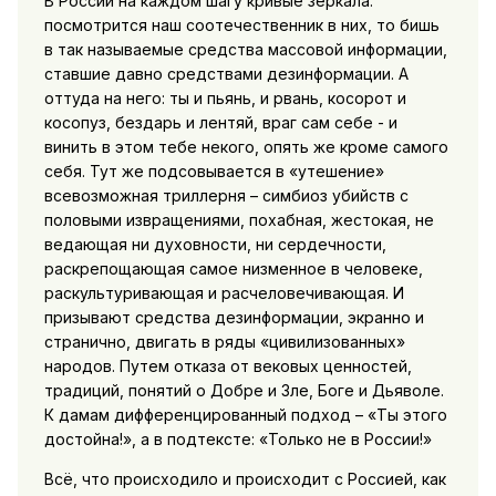
В России на каждом шагу кривые зеркала:
посмотрится наш соотечественник в них, то бишь
в так называемые средства массовой информации,
ставшие давно средствами дезинформации. А
оттуда на него: ты и пьянь, и рвань, косорот и
косопуз, бездарь и лентяй, враг сам себе - и
винить в этом тебе некого, опять же кроме самого
себя. Тут же подсовывается в «утешение»
всевозможная триллерня – симбиоз убийств с
половыми извращениями, похабная, жестокая, не
ведающая ни духовности, ни сердечности,
раскрепощающая самое низменное в человеке,
раскультуривающая и расчеловечивающая. И
призывают средства дезинформации, экранно и
странично, двигать в ряды «цивилизованных»
народов. Путем отказа от вековых ценностей,
традиций, понятий о Добре и Зле, Боге и Дьяволе.
К дамам дифференцированный подход – «Ты этого
достойна!», а в подтексте: «Только не в России!»
Всё, что происходило и происходит с Россией, как