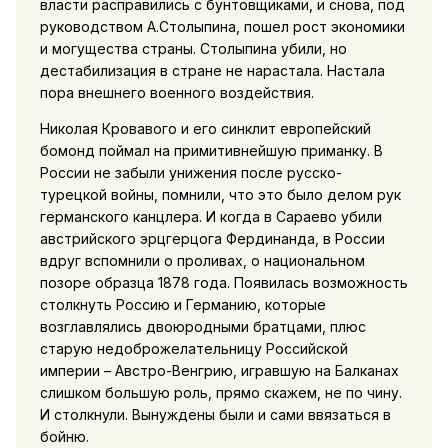
власти расправились с бунтовщиками, и снова, под
руководством А.Столыпина, пошел рост экономики
и могущества страны. Столыпина убили, но
дестабилизация в стране не нарастала. Настала
пора внешнего военного воздействия.
Николая Кровавого и его синклит европейский
бомонд поймал на примитивнейшую приманку. В
России не забыли унижения после русско-
турецкой войны, помнили, что это было делом рук
германского канцлера. И когда в Сараево убили
австрийского эрцгерцога Фердинанда, в России
вдруг вспомнили о проливах, о национальном
позоре образца 1878 года. Появилась возможность
столкнуть Россию и Германию, которые
возглавлялись двоюродными братцами, плюс
старую недоброжелательницу Российской
империи – Австро-Венгрию, игравшую на Балканах
слишком большую роль, прямо скажем, не по чину.
И столкнули. Вынуждены были и сами ввязаться в
бойню.