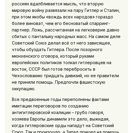
россиян вдалбливается мысль, что вторую
мировую войну развязали на пару Гитлер и Сталин,
при этом якобы «вождь всех народов» гораздо
более виноват, чем его бесноватый спарринг-
партнер. Ложь, рассчитанная на легковерие давно
сбитых с панталыку народных масс. На самом деле
Советский Союз делал всё от него зависящее,
чтобы обуздать Гитлера. После позорного
мюнхенского сговора, который руками
европейских политиков толкал гитлеровцев на
восток, СССР был готов перебросить в
Чехословакию тридцать дивизий, но ее правители
не приняли помощь. Предпочли фашистскую
оккупацию.
Все предвоенные годы переполнены фактами
имитации переговоров по созданию
антигитлеровской коалиции – грубо говоря,
хозяева Европы динамили это дело, выжидая,
когда гитлеровские орды нападут на Советский
Союз. Так и произошло, а Запад пришел на помощь