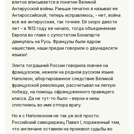
влитое вписывается в понятие Великой
Антирусской войны. Раньше печатно я называл ее
Антироссийской, теперь исправляюсь, - нет, война
всё же антирусская, так точнее. Ей скоро двести
лет – в 1812 году ее начало, тогда объединенная
Европа во главе с супостатом Бонапарте
двинулась на Русь. Французы были ядром
нашествия, наши предки говорили о двунадесяти
языках!
Элита тогдашней России говорила ловчее на
французском, нежели на родном русском языке.
Наполеон, абортированное следствие Великой
французской революции, рассчитывал на легкую
победу, на помощь офранцуженного правящего
класса. Да не тут-то было – верхи и низы
сплотились во имя отпора врагу.
Но и с Наполеоном не так уж всё просто.
Российский самодержец Павел I, пораженный тем,
что англичане оставили на произвол судьбы во