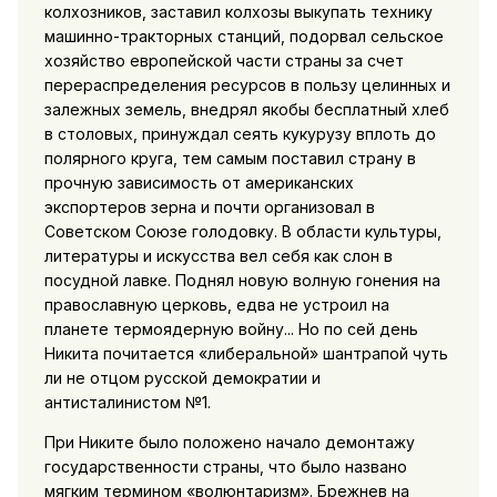
колхозников, заставил колхозы выкупать технику
машинно-тракторных станций, подорвал сельское
хозяйство европейской части страны за счет
перераспределения ресурсов в пользу целинных и
залежных земель, внедрял якобы бесплатный хлеб
в столовых, принуждал сеять кукурузу вплоть до
полярного круга, тем самым поставил страну в
прочную зависимость от американских
экспортеров зерна и почти организовал в
Советском Союзе голодовку. В области культуры,
литературы и искусства вел себя как слон в
посудной лавке. Поднял новую волную гонения на
православную церковь, едва не устроил на
планете термоядерную войну... Но по сей день
Никита почитается «либеральной» шантрапой чуть
ли не отцом русской демократии и
антисталинистом №1.
При Никите было положено начало демонтажу
государственности страны, что было названо
мягким термином «волюнтаризм». Брежнев на