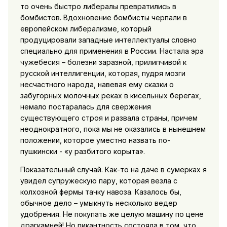
то очень быстро либералы превратились в
бомбистов. Вдохновение бомбисты черпали в
европейском либерализме, который
продуцировали западные интеллектуалы словно
специально для применения в России. Настала эра
чужебесия – болезни заразной, прилипчивой к
русской интеллигенции, которая, пудря мозги
несчастного народа, навевая ему сказки о
забугорных молочных реках в кисельных берегах,
немало постаралась для свержения
существующего строя и развала страны, причем
неоднократного, пока мы не оказались в нынешнем
положении, которое уместно назвать по-
пушкински - «у разбитого корыта».
Показательный случай. Как-то на даче в сумерках я
увидел супружескую пару, которая везла с
колхозной фермы тачку навоза. Казалось бы,
обычное дело – умыкнуть несколько ведер
удобрения. Не покупать же целую машину по цене
драгкамней! Но пикантность состояла в том, что