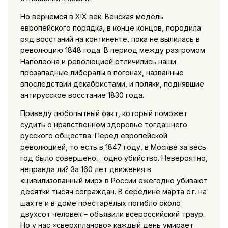
Но вернемся в XIX век. Венская модель
европейского порядка, в конце концов, породила
ряд восстаний на континенте, пока не вылилась в
революцию 1848 года. В период между разгромом
Наполеона и революцией отличились наши
прозападные либералы в погонах, названные
впоследствии декабристами, и поляки, поднявшие
антирусское восстание 1830 года.
Приведу любопытный факт, который поможет
судить о нравственном здоровье тогдашнего
русского общества. Перед европейской
революцией, то есть в 1847 году, в Москве за весь
год было совершено… одно убийство. Невероятно,
неправда ли? За 160 лет движения в
«цивилизованный мир» в России ежегодно убивают
десятки тысяч сограждан. В середине марта с.г. на
шахте и в доме престарелых погибло около
двухсот человек – объявили всероссийский траур.
Но у нас «сверхпланово» каждый день умирает