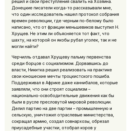
решил и свои преступления свалить на Хозяина.
Донецкие писатели когда-то рассказывали мне,
что один исследователь нашел протокол собрания
времен революции, где черным по-белому было
написано, что от фракции меньшевиков выступил Н.
Хрущев. Не этим ли объясняется тот факт, что
шахту, на которой он якобы рубал уголек, так и не
могли найти?
Черчилль отдавал Хрущеву пальму первенства
среди борцов с социализмом. Дорвавшись до
власти, Никитка решил реализовать на практике
свои юношеские мечты троцкистского пошиба.
Поддерживал в Африке даже каннибалов, которые
заявляли, что они строят социализм –
национально-освободительные движения как бы
были в русле пресловутой мировой революции.
Делил партию на две партии – промышленную и
сельскую, уничтожил отраслевые министерства,
сокращал армию, создал совнархозы, обрезал
приусадебные участки, отобрал коров у