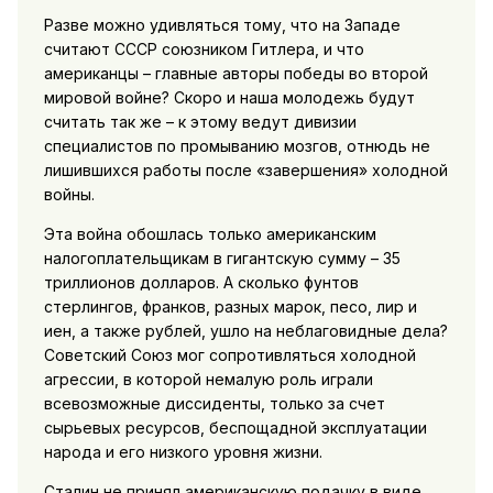
Разве можно удивляться тому, что на Западе
считают СССР союзником Гитлера, и что
американцы – главные авторы победы во второй
мировой войне? Скоро и наша молодежь будут
считать так же – к этому ведут дивизии
специалистов по промыванию мозгов, отнюдь не
лишившихся работы после «завершения» холодной
войны.
Эта война обошлась только американским
налогоплательщикам в гигантскую сумму – 35
триллионов долларов. А сколько фунтов
стерлингов, франков, разных марок, песо, лир и
иен, а также рублей, ушло на неблаговидные дела?
Советский Союз мог сопротивляться холодной
агрессии, в которой немалую роль играли
всевозможные диссиденты, только за счет
сырьевых ресурсов, беспощадной эксплуатации
народа и его низкого уровня жизни.
Сталин не принял американскую подачку в виде