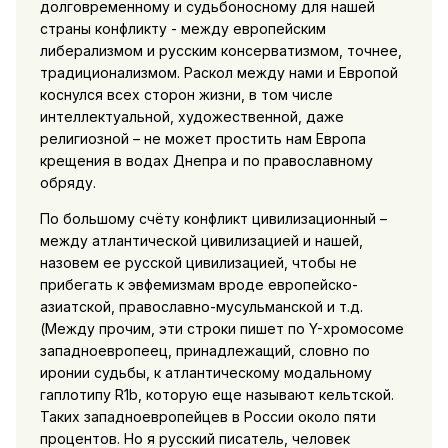
долговременному и судьбоносному для нашей
страны конфликту - между европейским
либерализмом и русским консерватизмом, точнее,
традиционализмом. Раскол между нами и Европой
коснулся всех сторон жизни, в том числе
интеллектуальной, художественной, даже
религиозной – не может простить нам Европа
крещения в водах Днепра и по православному
обряду.
По большому счёту конфликт цивилизационный –
между атлантической цивилизацией и нашей,
назовем ее русской цивилизацией, чтобы не
прибегать к эвфемизмам вроде европейско-
азиатской, православно-мусульманской и т.д.
(Между прочим, эти строки пишет по Y-хромосоме
западноевропеец, принадлежащий, словно по
иронии судьбы, к атлантическому модальному
гаплотипу R1b, которую еще называют кельтской.
Таких западноевропейцев в России около пяти
процентов. Но я русский писатель, человек