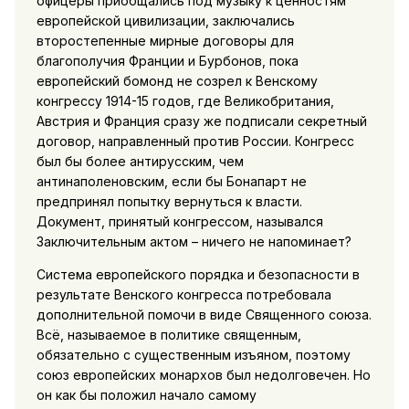
офицеры приобщались под музыку к ценностям
европейской цивилизации, заключались
второстепенные мирные договоры для
благополучия Франции и Бурбонов, пока
европейский бомонд не созрел к Венскому
конгрессу 1914-15 годов, где Великобритания,
Австрия и Франция сразу же подписали секретный
договор, направленный против России. Конгресс
был бы более антирусским, чем
антинаполеновским, если бы Бонапарт не
предпринял попытку вернуться к власти.
Документ, принятый конгрессом, назывался
Заключительным актом – ничего не напоминает?
Система европейского порядка и безопасности в
результате Венского конгресса потребовала
дополнительной помочи в виде Священного союза.
Всё, называемое в политике священным,
обязательно с существенным изъяном, поэтому
союз европейских монархов был недолговечен. Но
он как бы положил начало самому