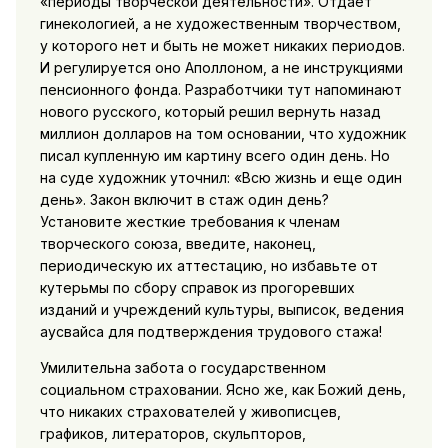
«периоды творческой деятельности». Отдает
гинекологией, а не художественным творчеством,
у которого нет и быть не может никаких периодов.
И регулируется оно Аполлоном, а не инструкциями
пенсионного фонда. Разработчики тут напоминают
нового русского, который решил вернуть назад
миллион долларов на том основании, что художник
писал купленную им картину всего один день. Но
на суде художник уточнил: «Всю жизнь и еще один
день». Закон включит в стаж один день?
Установите жесткие требования к членам
творческого союза, введите, наконец,
периодическую их аттестацию, но избавьте от
кутерьмы по сбору справок из прогоревших
изданий и учреждений культуры, выписок, ведения
аусвайса для подтверждения трудового стажа!
Умилительна забота о государственном
социальном страховании. Ясно же, как Божий день,
что никаких страхователей у живописцев,
графиков, литераторов, скульпторов,