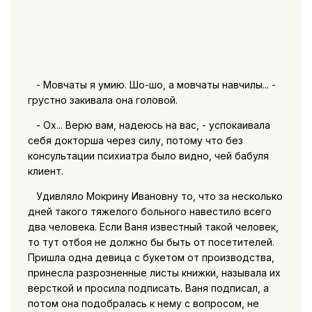
- Мовчаты я умию. Шо-шо, а мовчаты навчилы... -
грустно закивала она головой.
- Ох... Верю вам, надеюсь на вас, - успокаивала
себя докторша через силу, потому что без
консультации психиатра было видно, чей бабуля
клиент.
Удивляло Мокрину Ивановну то, что за несколько
дней такого тяжелого больного навестило всего
два человека. Если Ваня известный такой человек,
то тут отбоя не должно бы быть от посетителей.
Пришла одна девица с букетом от производства,
принесла разрозненные листы книжки, называла их
версткой и просила подписать. Ваня подписал, а
потом она подобралась к нему с вопросом, не