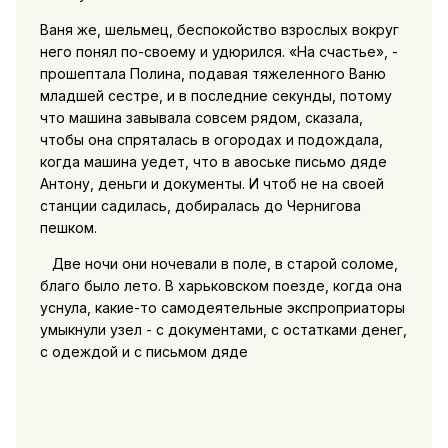
Ваня же, шельмец, беспокойство взрослых вокруг
него понял по-своему и удюрился. «На счастье», -
прошептала Полина, подавая тяжеленного Ваню
младшей сестре, и в последние секунды, потому
что машина завывала совсем рядом, сказала,
чтобы она спряталась в огородах и подождала,
когда машина уедет, что в авоське письмо дяде
Антону, деньги и документы. И чтоб не на своей
станции садилась, добиралась до Чернигова
пешком.
Две ночи они ночевали в поле, в старой соломе,
благо было лето. В харьковском поезде, когда она
уснула, какие-то самодеятельные экспроприаторы
умыкнули узел - с документами, с остатками денег,
с одеждой и с письмом дяде