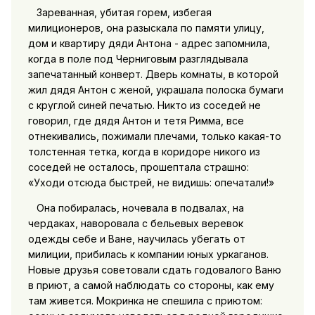
Зареванная, убитая горем, избегая
милиционеров, она разыскала по памяти улицу,
дом и квартиру дяди Антона - адрес запомнила,
когда в поле под Черниговым разглядывала
запечатанный конверт. Дверь комнаты, в которой
жил дядя Антон с женой, украшала полоска бумаги
с круглой синей печатью. Никто из соседей не
говорил, где дядя Антон и тетя Римма, все
отнекивались, пожимали плечами, только какая-то
толстенная тетка, когда в коридоре никого из
соседей не осталось, прошептала страшно:
«Уходи отсюда быстрей, не видишь: опечатали!»
Она побиралась, ночевала в подвалах, на
чердаках, наворовала с бельевых веревок
одежды себе и Ване, научилась убегать от
милиции, прибилась к компании юных уркаганов.
Новые друзья советовали сдать годовалого Ваню
в приют, а самой наблюдать со стороны, как ему
там живется. Мокринка не спешила с приютом: