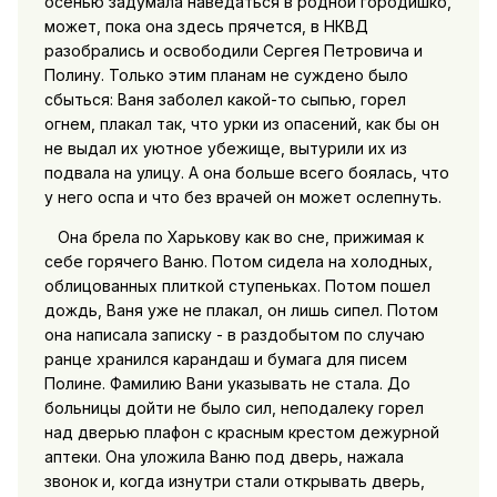
осенью задумала наведаться в родной городишко,
может, пока она здесь прячется, в НКВД
разобрались и освободили Сергея Петровича и
Полину. Только этим планам не суждено было
сбыться: Ваня заболел какой-то сыпью, горел
огнем, плакал так, что урки из опасений, как бы он
не выдал их уютное убежище, вытурили их из
подвала на улицу. А она больше всего боялась, что
у него оспа и что без врачей он может ослепнуть.
Она брела по Харькову как во сне, прижимая к
себе горячего Ваню. Потом сидела на холодных,
облицованных плиткой ступеньках. Потом пошел
дождь, Ваня уже не плакал, он лишь сипел. Потом
она написала записку - в раздобытом по случаю
ранце хранился карандаш и бумага для писем
Полине. Фамилию Вани указывать не стала. До
больницы дойти не было сил, неподалеку горел
над дверью плафон с красным крестом дежурной
аптеки. Она уложила Ваню под дверь, нажала
звонок и, когда изнутри стали открывать дверь,