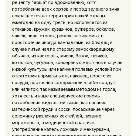
рецепту "ерша" по вдохновению, хотя
потребление всех сортов и пород зеленого змия
сокращается на территории нашей страны
ежегодно на одну треть, но исполняется из
стаканов, кружек, кувшинов, фужеров, бокалов,
чашек, пиал, стопок, рюмок, называемых в
просторечии иногда лампадками, из блюдец в
случае питья чая по старому замоскворецкому
обычаю, из кастрюль, мисок, банок, тазиков,
котелков, чугунков, консервных жестянок в случае
низкой культуры или наличия полевых условий при
отсутствии нормальных и, наконец, просто из
посуды, постоянно содержащей в себе продукт
или напиток, так называемым методом из горла,
хотя есть и иные специфические приемы
потребления жидкостей такие, как сосание
материнской груди и соски, посасывание через
соломинку различных коктейлей, лизание
мороженого, в медицинской практике -
употребление капель ложками и мензурками,
введение лекарств непосредственно в вену или в