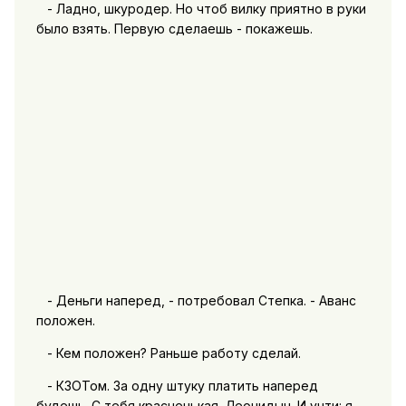
- Ладно, шкуродер. Но чтоб вилку приятно в руки
было взять. Первую сделаешь - покажешь.
- Деньги наперед, - потребовал Степка. - Аванс
положен.
- Кем положен? Раньше работу сделай.
- КЗОТом. За одну штуку платить наперед
будешь. С тебя красненькая, Леонидыч. И учти: я