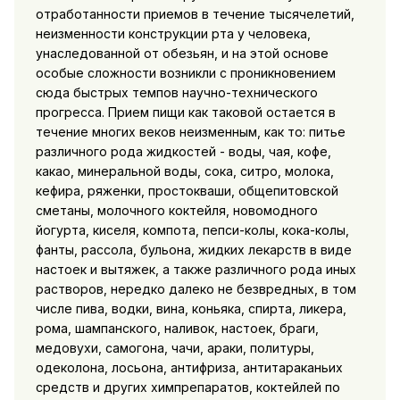
отработанности приемов в течение тысячелетий,
неизменности конструкции рта у человека,
унаследованной от обезьян, и на этой основе
особые сложности возникли с проникновением
сюда быстрых темпов научно-технического
прогресса. Прием пищи как таковой остается в
течение многих веков неизменным, как то: питье
различного рода жидкостей - воды, чая, кофе,
какао, минеральной воды, сока, ситро, молока,
кефира, ряженки, простокваши, общепитовской
сметаны, молочного коктейля, новомодного
йогурта, киселя, компота, пепси-колы, кока-колы,
фанты, рассола, бульона, жидких лекарств в виде
настоек и вытяжек, а также различного рода иных
растворов, нередко далеко не безвредных, в том
числе пива, водки, вина, коньяка, спирта, ликера,
рома, шампанского, наливок, настоек, браги,
медовухи, самогона, чачи, араки, политуры,
одеколона, лосьона, антифриза, антитараканьих
средств и других химпрепаратов, коктейлей по