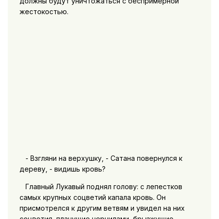
должны будут уничтожаться с беспримерной
жестокостью.
- Взгляни на верхушку, - Сатана повернулся к
дереву, - видишь кровь?
Главный Лукавый поднял голову: с лепестков
самых крупных соцветий капала кровь. Он
присмотрелся к другим ветвям и увидел на них
соцветия, плачущие чернилами, брызжущие