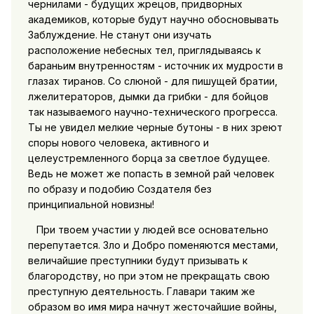
чернилами - будущих жрецов, придворных
академиков, которые будут научно обосновывать
Заблуждение. Не станут они изучать
расположение небесных тел, приглядываясь к
бараньим внутренностям - источник их мудрости в
глазах тиранов. Со слюной - для пишущей братии,
лжелитераторов, дымки да грибки - для бойцов
так называемого научно-технического прогресса.
Ты не увидел мелкие черные бутоны - в них зреют
споры нового человека, активного и
целеустремленного борца за светлое будущее.
Ведь не может же попасть в земной рай человек
по образу и подобию Создателя без
принципиальной новизны!
При твоем участии у людей все основательно
перепутается. Зло и Добро поменяются местами,
величайшие преступники будут призывать к
благородству, но при этом не прекращать свою
преступную деятельность. Главари таким же
образом во имя мира начнут жесточайшие войны,