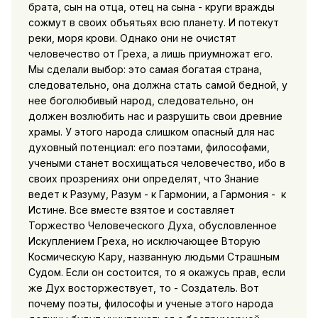
брата, сын на отца, отец на сына - круги вражды
сожмут в своих объятьях всю планету. И потекут
реки, моря крови. Однако они не очистят
человечество от Греха, а лишь приумножат его.
Мы сделали выбор: это самая богатая страна,
следовательно, она должна стать самой бедной, у
нее боголюбивый народ, следовательно, он
должен возлюбить нас и разрушить свои древние
храмы. У этого народа слишком опасный для нас
духовный потенциал: его поэтами, философами,
учеными станет восхищаться человечество, ибо в
своих прозрениях они определят, что Знание
ведет к Разуму, Разум - к Гармонии, а Гармония - к
Истине. Все вместе взятое и составляет
Торжество Человеческого Духа, обусловленное
Искуплением Греха, но исключающее Вторую
Космическую Кару, названную людьми Страшным
Судом. Если он состоится, то я окажусь прав, если
же Дух восторжествует, то - Создатель. Вот
почему поэты, философы и ученые этого народа