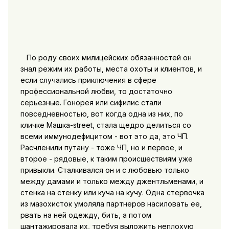
По роду своих милицейских обязанностей он
знал режим их работы, места охоты и клиентов, и
если случались приключения в сфере
профессиональной любви, то достаточно
серьезные. Гонорея или сифилис стали
повседневностью, вот когда одна из них, по
кличке Машка-street, стала щедро делиться со
всеми иммунодефицитом - вот это да, это ЧП.
Расчленили путану - тоже ЧП, но и первое, и
второе - рядовые, к таким происшествиям уже
привыкли. Сталкивался он и с любовью только
между дамами и только между джентльменами, и
стенка на стенку или куча на кучу. Одна стервочка
из мазохисток умоляла партнеров насиловать ее,
рвать на ней одежду, бить, а потом
шантажировала их, требуя выложить неплохую