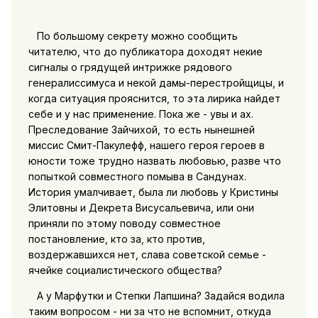
По большому секрету можно сообщить
читателю, что до публикатора доходят некие
сигналы о грядущей интрижке рядового
генералиссимуса и некой дамы-перестройщицы, и
когда ситуация прояснится, то эта лирика найдет
себе и у нас применение. Пока же - увы и ах.
Преследование Зайчихой, то есть нынешней
миссис Смит-Пакулефф, нашего героя героев в
юности тоже трудно назвать любовью, разве что
попыткой совместного помыва в Сандунах.
История умалчивает, была ли любовь у Кристины
Элитовны и Декрета Висусальевича, или они
приняли по этому поводу совместное
постановление, кто за, кто против,
воздержавшихся нет, слава советской семье -
ячейке социалистического общества?
А у Марфутки и Степки Лапшина? Задайся водила
таким вопросом - ни за что не вспомнит, откуда