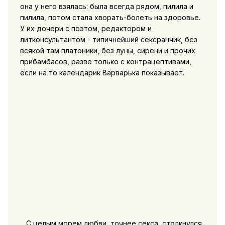
она у него взялась: была всегда рядом, пилила и
пилила, потом стала хворать-болеть на здоровье.
У их дочери с поэтом, редактором и
литконсультантом - типичнейший сексранчик, без
всякой там платоники, без луны, сирени и прочих
прибамбасов, разве только с контрацептивами,
если на то календарик Варварька показывает.
С целым морем любви, точнее секса, столкнулся