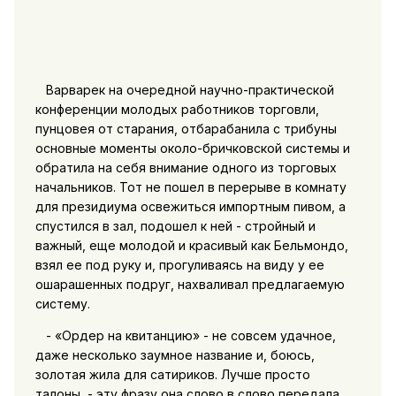
Варварек на очередной научно-практической
конференции молодых работников торговли,
пунцовея от старания, отбарабанила с трибуны
основные моменты около-бричковской системы и
обратила на себя внимание одного из торговых
начальников. Тот не пошел в перерыве в комнату
для президиума освежиться импортным пивом, а
спустился в зал, подошел к ней - стройный и
важный, еще молодой и красивый как Бельмондо,
взял ее под руку и, прогуливаясь на виду у ее
ошарашенных подруг, нахваливал предлагаемую
систему.
- «Ордер на квитанцию» - не совсем удачное,
даже несколько заумное название и, боюсь,
золотая жила для сатириков. Лучше просто
талоны, - эту фразу она слово в слово передала