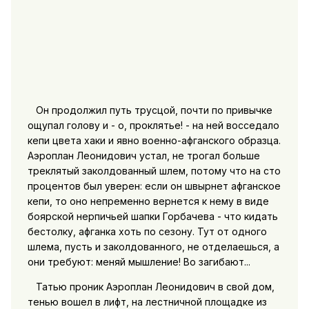
Он продолжил путь трусцой, почти по привычке
ощупал голову и - о, проклятье! - на ней восседало
кепи цвета хаки и явно военно-афганского образца.
Аэроплан Леонидович устал, не трогал больше
треклятый заколдованный шлем, потому что на сто
процентов был уверен: если он швырнет афганское
кепи, то оно непременно вернется к нему в виде
боярской нерпичьей шапки Горбачева - что кидать
бестолку, афганка хоть по сезону. Тут от одного
шлема, пусть и заколдованного, не отделаешься, а
они требуют: меняй мышление! Во загибают...
Татью проник Аэроплан Леонидович в свой дом,
тенью вошел в лифт, на лестничной площадке из