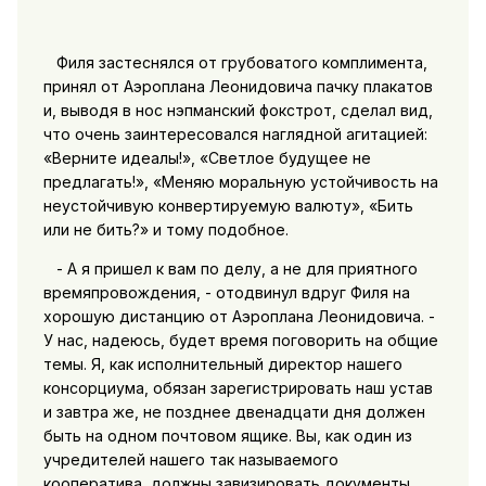
Филя застеснялся от грубоватого комплимента,
принял от Аэроплана Леонидовича пачку плакатов
и, выводя в нос нэпманский фокстрот, сделал вид,
что очень заинтересовался наглядной агитацией:
«Верните идеалы!», «Светлое будущее не
предлагать!», «Меняю моральную устойчивость на
неустойчивую конвертируемую валюту», «Бить
или не бить?» и тому подобное.
- А я пришел к вам по делу, а не для приятного
времяпровождения, - отодвинул вдруг Филя на
хорошую дистанцию от Аэроплана Леонидовича. -
У нас, надеюсь, будет время поговорить на общие
темы. Я, как исполнительный директор нашего
консорциума, обязан зарегистрировать наш устав
и завтра же, не позднее двенадцати дня должен
быть на одном почтовом ящике. Вы, как один из
учредителей нашего так называемого
кооператива, должны завизировать документы.