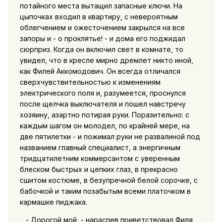
потайного места вытащил запасные ключи. На
цыпочках входил в квартиру, с невероятным
облегчением и ожесточением закрылся на все
запоры и - о проклятье! - и дома его поджидал
сюрприз. Когда он включил свет в комнате, то
увидел, что в кресле мирно дремлет никто иной,
как Филей Аккомодович. Он всегда отличался
сверхчувствительностью к изменениям
электрического поля и, разумеется, проснулся
после щелчка выключателя и пошел навстречу
хозяину, азартно потирая руки. Поразительно: с
каждым шагом он молодел, по крайней мере, на
две пятилетки - и пожимал руки не развалиной под
названием главный специалист, а энергичным
тридцатилетним коммерсантом с уверенным
блеском быстрых и цепких глаз, в прекрасно
сшитом костюме, в безупречной белой сорочке, с
бабочкой и таким позабытым всеми платочком в
кармашке пиджака.
- Дорогой мой, - нараспев приветствовал Филя