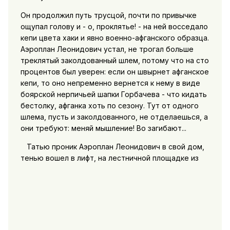
Он продолжил путь трусцой, почти по привычке
ощупал голову и - о, проклятье! - на ней восседало
кепи цвета хаки и явно военно-афганского образца.
Аэроплан Леонидович устал, не трогал больше
треклятый заколдованный шлем, потому что на сто
процентов был уверен: если он швырнет афганское
кепи, то оно непременно вернется к нему в виде
боярской нерпичьей шапки Горбачева - что кидать
бестолку, афганка хоть по сезону. Тут от одного
шлема, пусть и заколдованного, не отделаешься, а
они требуют: меняй мышление! Во загибают...
Татью проник Аэроплан Леонидович в свой дом,
тенью вошел в лифт, на лестничной площадке из