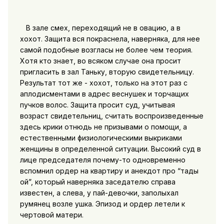
В зале смех, переходящий не в овацию, а в
хохот. Защита вся покраснела, наверняка, для нее
самой подобные возгласы не более чем теория.
Хотя кто знает, во всяком случае она просит
пригласить в зал Таньку, вторую свидетельницу.
Результат тот же - хохот, только на этот раз с
аплодисментами в адрес веснушек и торчащих
пучков волос. Защита просит суд, учитывая
возраст свидетельниц, считать воспроизведенные
здесь крики отнюдь не призывами о помощи, а
естественными физиологическими выкриками
женщины в определенной ситуации. Высокий суд в
лице председателя почему-то одновременно
вспомнил ордер на квартиру и анекдот про “тады
ой”, который наверняка заседателю справа
известен, а слева, у пай-девочки, заполыхал
румянец возле ушка. Эпизод и ордер летели к
чертовой матери.