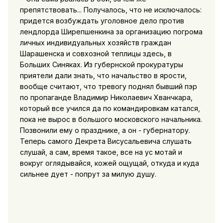
препятствовать... Получалось, что не исключалось:
придется возбуждать уголовное дело против
лендлорда Ширепшенкина за организацию погрома
личных индивидуальных хозяйств граждан
Шарашенска и совхозной теплицы здесь, в
Больших Синяках. Из губернской прокуратуры
приятели дали знать, что начальство в ярости,
вообще считают, что тревогу поднял бывший пэр
по пропаганде Владимир Николаевич Хванчкара,
который все учился да по командировкам катался,
пока не вырос в большого московского начальника.
Позвонили ему о празднике, а он - губернатору.
Теперь самого Декрета Висусальевича слушать
слушай, а сам, время такое, все на ус мотай и
вокруг оглядывайся, кожей ощущай, откуда и куда
сильнее дует - попрут за милую душу.