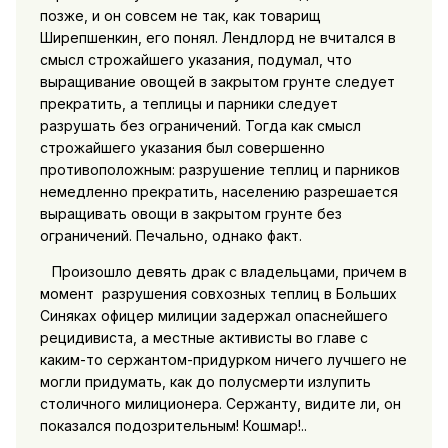
позже, и он совсем не так, как товарищ
Ширепшенкин, его понял. Лендлорд не вчитался в
смысл строжайшего указания, подумал, что
выращивание овощей в закрытом грунте следует
прекратить, а теплицы и парники следует
разрушать без ограничений. Тогда как смысл
строжайшего указания был совершенно
противоположным: разрушение теплиц и парников
немедленно прекратить, населению разрешается
выращивать овощи в закрытом грунте без
ограничений. Печально, однако факт.
Произошло девять драк с владельцами, причем в
момент разрушения совхозных теплиц в Больших
Синяках офицер милиции задержал опаснейшего
рецидивиста, а местные активисты во главе с
каким-то сержантом-придурком ничего лучшего не
могли придумать, как до полусмерти излупить
столичного милиционера. Сержанту, видите ли, он
показался подозрительным! Кошмар!..