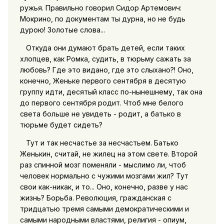
ружья. Правильно говорил Сидор Артемович:
Мокрино, по документам ты дурна, но не будь
дурою! Золотые слова...
Откуда они думают брать детей, если таких
хлопцев, как Ромка, судить, в тюрьму сажать за
любовь? Где это видано, где это слыхано?! Оно,
конечно, Женьке первого сентября в десятую
группу идти, десятый класс по-нынешнему, так она
до первого сентября родит. Чтоб мне белого
света больше не увидеть - родит, а батько в
тюрьме будет сидеть?
Тут и так несчастье за несчастьем. Батько
Женькин, считай, не жилец на этом свете. Второй
раз спинной мозг поменяли - мыслимо ли, чтоб
человек нормально с чужими мозгами жил? Тут
свои как-никак, и то... Оно, конечно, разве у нас
жизнь? Борьба. Революция, гражданская с
тридцатью тремя самыми демократическими и
самыми народными властями, религия - опиум,