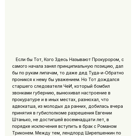
Если бы Тот, Кого Здесь Называют Прокурором, с
самого начала занял принципиальную позицию, дал
бы по рукам липачам, то даже дед Туда-и-Обратно
проникся к нему бы уважением. Но Тот дождался
старшего следователя ЧеИ, который бомбил
звонками губернию, вынюхивал настроение в
прокуратуре и в иных местах, разнюхал, что
адвокатша, из молодых да ранних, добилась вчера
принятия в губисполкоме разрешения Евгении
Штанько, не достигшей восемнадцати лет, в
порядке исключения вступить в брак с Романом
Триконем. Между тем, лендлорд Ширепшенкин по