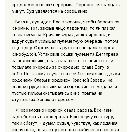
продолжено после перерыва. Перерыв пятнадцать
минут. Суд удаляется на совещание.
Встать, суд идет. Все вскочили, чтобы броситься
к Ромке. Тот, закрыв лицо ладонями, то ли плакал,
то ли смеялся. Кричали «ура», аплодировали, и
вдруг судья услышал пулеметную очередь, потом
еще одну. Стреляла старуха на площадке перед
кинобудкой. Установив сошки пулемета Дегтярева
на подоконнике, она кричала что-то неистово, и
посылала очередь за очередью, слава Богу, в
небо. По такому случаю на ней был пиджак с двумя
орденами Славы и орденом Красной Звезды, на
впалой груди позвякивали еще какие-то медали, и
пустые гильзы скатывались вниз, прыгая на
ступеньках. Запахло порохом.
«Невозможно нервной стала работа. Все-таки
надо бежать в кооператив. Как получу квартиру,
так и сбегу», - думал судья, чувствуя, как ледяная
капля пота, прыгает у него по ложбинке с позвонка