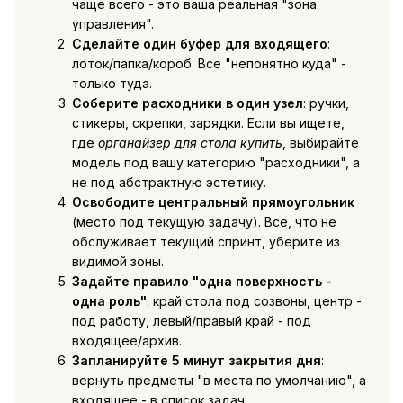
чаще всего - это ваша реальная "зона
управления".
Сделайте один буфер для входящего
:
лоток/папка/короб. Все "непонятно куда" -
только туда.
Соберите расходники в один узел
: ручки,
стикеры, скрепки, зарядки. Если вы ищете,
где
органайзер для стола купить
, выбирайте
модель под вашу категорию "расходники", а
не под абстрактную эстетику.
Освободите центральный прямоугольник
(место под текущую задачу). Все, что не
обслуживает текущий спринт, уберите из
видимой зоны.
Задайте правило "одна поверхность -
одна роль"
: край стола под созвоны, центр -
под работу, левый/правый край - под
входящее/архив.
Запланируйте 5 минут закрытия дня
:
вернуть предметы "в места по умолчанию", а
входящее - в список задач.