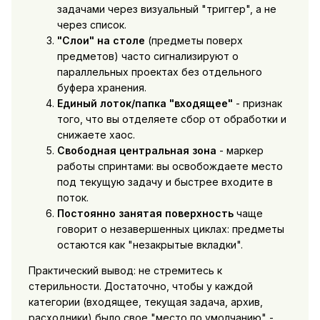
задачами через визуальный "триггер", а не
через список.
"Слои" на столе
(предметы поверх
предметов) часто сигнализируют о
параллельных проектах без отдельного
буфера хранения.
Единый лоток/папка "входящее"
- признак
того, что вы отделяете сбор от обработки и
снижаете хаос.
Свободная центральная зона
- маркер
работы спринтами: вы освобождаете место
под текущую задачу и быстрее входите в
поток.
Постоянно занятая поверхность
чаще
говорит о незавершенных циклах: предметы
остаются как "незакрытые вкладки".
Практический вывод: не стремитесь к
стерильности. Достаточно, чтобы у каждой
категории (входящее, текущая задача, архив,
расходники) было свое "место по умолчанию" -