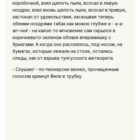
коробочкой, взял щепоть пыли, всосал в левую
ноздрю, взял вновь щепоть пыли, всосал в правую,
застонал от удовольствия, засасывая теперь
обеими ноздрями табак как можно глубже и - а-а-
ап-чхи! - на какое-то мгновение сам скрылся в
коричневато-зеленом облаке вперемешку с
брызгами. А когда оно рассеялось, под носом, на
бумагах, которые лежали на столе, остались
следы, как от взрыва тунгусского метеорита.
- Слушаю! - по-пионерски звонко, прочищенным
голосом крикнул Филя в трубку.