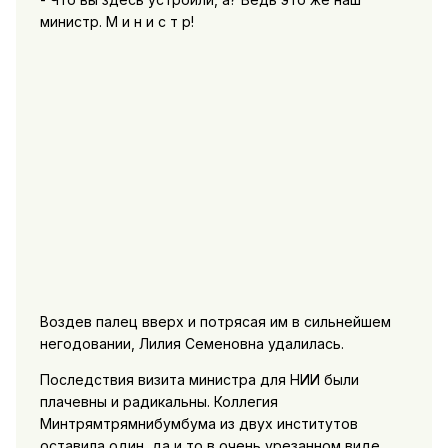
министр. М и н и с т р!
Воздев палец вверх и потрясая им в сильнейшем
негодовании, Лилия Семеновна удалилась.
Последствия визита министра для НИИ были
плачевны и радикальны. Коллегия
Минтрямтрямнибумбума из двух институтов
оставила один, да и то в очень урезанном виде.