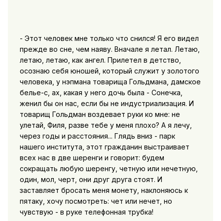
- Этот человек мне только что снился! Я его видел
прежде во сне, чем наяву. Вначале я летал. Летаю,
летаю, летаю, как ангел. Прилетел в детство,
осознаю себя юношей, который служит у золотого
человека, у нэпмана товарища Гольдмана, дамское
белье-с, ах, какая у него дочь была - Сонечка,
женил бы он нас, если бы не индустриализация. И
товарищ Гольдман воздевает руки ко мне: не
улетай, Филя, разве тебе у меня плохо? А я лечу,
через годы и расстояния... Глядь вниз - парк
нашего института, этот гражданин выстраивает
всех нас в две шеренги и говорит: будем
сокращать любую шеренгу, четную или нечетную,
один, мол, черт, они друг друга стоят. И
заставляет бросать меня монету, наклоняюсь к
пятаку, хочу посмотреть: чет или нечет, но
чувствую - в руке телефонная трубка!