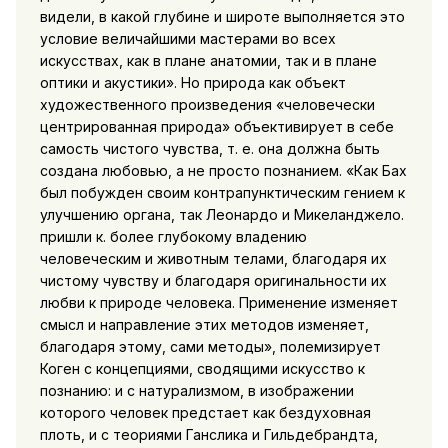
видели, в какой глубине и широте выполняется это
условие величайшими мастерами во всех
искусствах, как в плане анатомии, так и в плане
оптики и акустики». Но природа как объект
художественного произведения «человечески
центрированная природа» объективирует в себе
самость чистого чувства, т. е. она должна быть
создана любовью, а не просто
познанием. «Как Бах
был побужден своим контрапунктическим гением к
улучшению органа, так Леонардо и Микеланджело.
пришли к. более глубокому владению
человеческим и животным телами, благодаря их
чистому чувству и благодаря оригинальности их
любви к природе человека. Применение изменяет
смысл и направление этих методов изменяет,
благодаря этому, сами методы», полемизирует
Коген с концепциями, сводящими искусство к
познанию: и с натурализмом, в изображении
которого человек предстает как бездуховная
плоть, и с теориями Ганслика и Гильдебрандта,