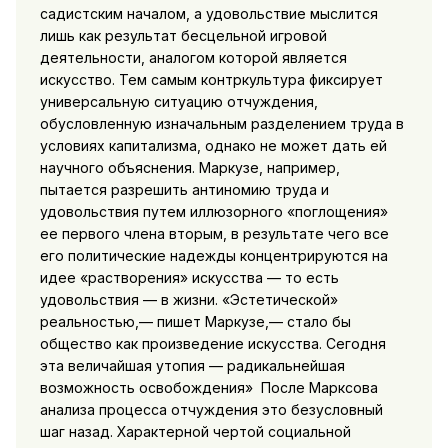
садистским началом, а удо­вольствие мыслится
лишь как результат бесцельной игровой
деятельности, аналогом которой является
искусство. Тем самым контркультура фиксирует
универсальную ситуацию отчужде­ния,
обусловленную изначальным разделением труда в
условиях капитализма, однако не может дать ей
научного объяснения. Маркузе, например,
пытается разрешить антиномию труда и
удовольствия путем иллюзорного «поглощения»
ее первого чле­на вторым, в результате чего все
его политические надежды концентрируются
на
идее «растворения» искусства — то есть
удовольствия — в жизни. «Эстетической»
реальностью,— пишет Маркузе,— стало бы
общество как произведение искусства. Се­годня
эта величайшая утопия — радикальнейшая
возможность освобождения» После Марксова
анализа процесса отчуждения это безусловный
шаг назад. Характерной чертой социальной