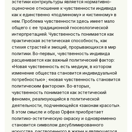
эстетики контркультуры является нормативно-
оценочное отношение к чувственности индивида
как к единственно «подлинному» и «истинному» в
нем. Проблема чувственности здесь имеет мало
общего с ее традиционной гносеологической
интерпретацией. Чувственность понимается как
практическая эстетическая способность, как
стихия страстей и эмоций, прорывающихся в мир
политики. Во-первых, чувственность индивида
расценивается как важный политический фактор:
«Новая чувственность есть медиум, в котором
изменение общества становится индивидуальной
по­требностью» ; «новая чувственность становится
политическим фактором». Во-вторых,
чувственность понимается как эстети­ческий
феномен, реализующийся в политической
деятельности, подчиняющейся «законам красоты».
В этом смысле и образ Ор­фея приобретает
политико-эстетическую окраску и одновременно
становится символом десублимированного
искусства, растворен­ного в жизни и являющегося